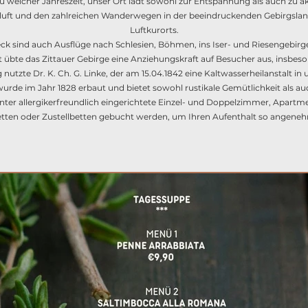
 welcher Jahreszeit, unser Ort lädt sowohl zur Entspannung als auch zu akt
uft und den zahlreichen Wanderwegen in der beeindruckenden Gebirgslands
Luftkurorts.
ck sind auch Ausflüge nach Schlesien, Böhmen, ins Iser- und Riesengebirg
dert übte das Zittauer Gebirge eine Anziehungskraft auf Besucher aus, ins
 nutzte Dr. K. Ch. G. Linke, der am 15.04.1842 eine Kaltwasserheilanstalt in
rde im Jahr 1828 erbaut und bietet sowohl rustikale Gemütlichkeit als 
nter allergikerfreundlich eingerichtete Einzel- und Doppelzimmer, Apartm
tten oder Zustellbetten gebucht werden, um Ihren Aufenthalt so angeneh