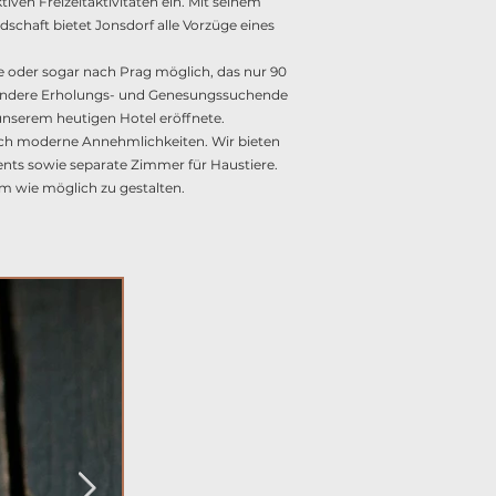
iven Freizeitaktivitäten ein. Mit seinem
chaft bietet Jonsdorf alle Vorzüge eines
e oder sogar nach Prag möglich, das nur 90
besondere Erholungs- und Genesungssuchende
 unserem heutigen Hotel eröffnete.
auch moderne Annehmlichkeiten. Wir bieten
ents sowie separate Zimmer für Haustiere.
m wie möglich zu gestalten.