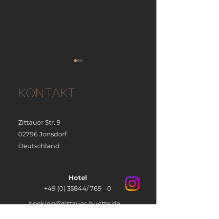
KONTAKT
Zittauer Str. 9
Unser Mai-Mittagsmenü
Unser April-Mitt
02796 Jonsdorf
Deutschland
Hotel
+49 (0) 35844/ 769 - 0
booking@zittauer-huette.de